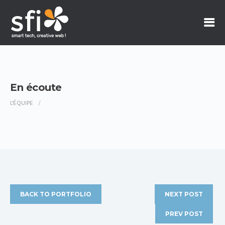
En écoute
L'ÉQUIPE
BACK TO PORTFOLIO
NEXT POST
PREV POST